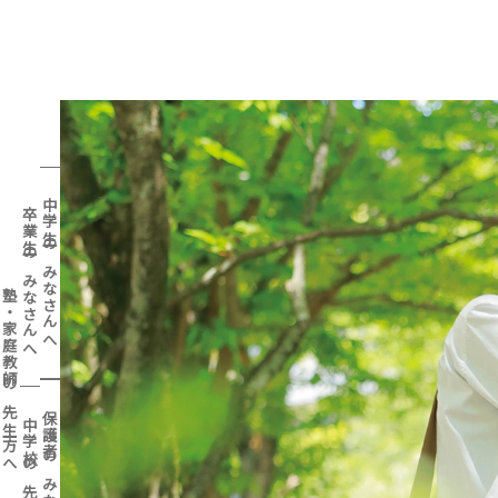
中学生のみなさんへ
卒業生のみなさんへ
資
LANGUAGE
デ
塾・家庭教師の先生方へ
料
ジ
JPN
請
タ
保護者のみなさんへ
中学校の先生方へ
求・
ル