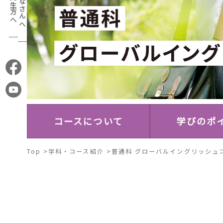
お
パ
ENG
問
ン
い
フ
CHN
合
レ
わ
ッ
せ
コースについて
学びのポ
TWN
ト
Top
>
学科・コース紹介
>
普通科 グローバルイングリッシュ
中
卒
VNM
中
在校
学
業
塾・
学
生・
生
生
家庭
校
保護
の
の
教師
の