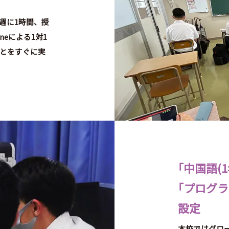
週に1時間、授
neによる1対1
とをすぐに実
「
中国語(1
「
プログラ
設定
本校ではグロ