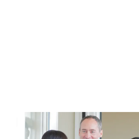
者の
み
み
の先
先
みな
な
な
生方
生
さん
さ
さ
方
へ
ん
へ
ん
へ
へ
へ
新
学
学
学
ク
入
進
Q&A
そ
着
校
校
科・
ラ
試
路
の
情
案
生
コ
ブ
情
状
他
報
内
活
ー
活
報
況
ス
動
紹
介