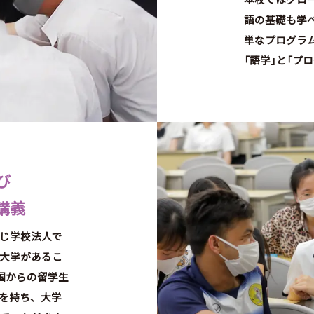
語の基礎も学べ
単なプログラ
「
語学
」
と
「
プロ
び
講義
じ学校法人で
大学があるこ
国からの留学生
を持ち、大学