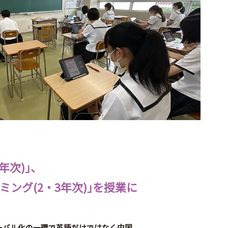
年次)
」
、
ミング(2・3年次)
」
を
授業に
ーバル化の一環で英語だけではなく中国