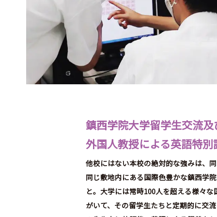
ウ
ン
ロ
ー
ド
ア
ク
セ
ス
鎮西学院大学留学生交流及
サ
外国人教授による英語特別
イ
ト
他校にはない本校の絶対的な強みは、同
マ
同じ敷地内にある国際色豊かな鎮西学院
ッ
と。大学には常時100人を超える様々な
プ
がいて、その留学生たちと定期的に交流