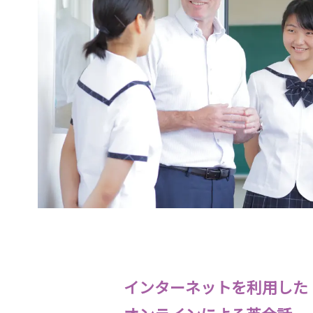
部
活
動
の
活
動
方
針
学
校
自
己
インターネットを利用した
評
価
ア