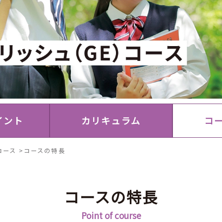
イント
カリキュラム
コ
コース
>
コースの特長
コースの特長
Point of course