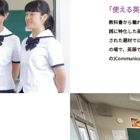
「
使える英
教科書から離
践に特化した
された題材で
の場で、英語で、
の)Communi