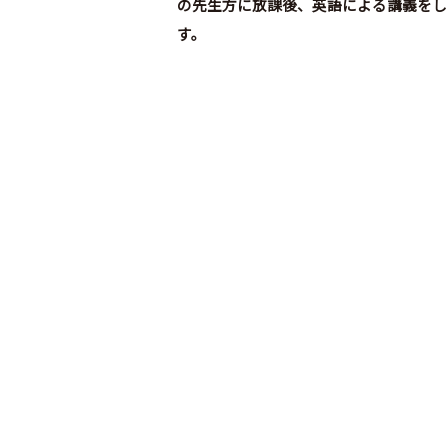
プ
の先生方に放課後、英語による講義をし
ラ
す。
イ
バ
シ
ー
ポ
リ
シ
ー