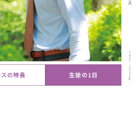
SCROLL
ースの特長
生徒の1日