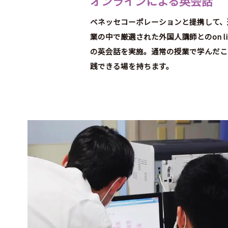
オンラインによる英会話
ン
ケ
ベネッセコーポレーションと提携して、
ー
業の中で厳選された外国人講師とのon li
ト
集
の英会話を実施。通常の授業で学んだこ
計
践できる場を持ちます。
い
じ
め
防
止
基
本
方
針
各
種
ダ