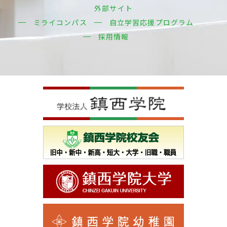
外部サイト
ミライコンパス
自立学習応援プログラム
採用情報