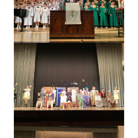
ー
ド
ア
ク
セ
ス
サ
イ
ト
マ
ッ
プ
プ
ラ
イ
バ
シ
ー
ポ
リ
シ
ー