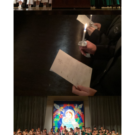
活
動
方
針
学
校
自
己
評
価
ア
ン
ケ
ー
ト
集
計
い
じ
め
防
止
基
本
方
針
各
種
ダ
ウ
ン
ロ