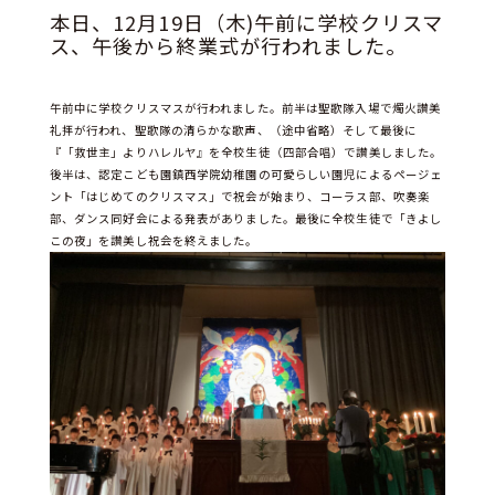
本日、12月19日（木)午前に学校クリスマ
中
卒
中
学
在校
業
ス、午後から終業式が行われました。
学
塾・
VNM
生
生・
生
校
家庭
の
保護
の
の
教師
み
者の
み
先
の先
午前中に学校クリスマスが行われました。前半は聖歌隊入場で燭火讃美
な
みな
な
生
生方
礼拝が行われ、聖歌隊の清らかな歌声、（途中省略）そして最後に
さ
さん
さ
方
へ
『「救世主」よりハレルヤ』を全校生徒（四部合唱）で讃美しました。
ん
ん
へ
へ
後半は、認定こども園鎮西学院幼稚園の可愛らしい園児によるページェ
へ
へ
ント「はじめてのクリスマス」で祝会が始まり、コーラス部、吹奏楽
部、ダンス同好会による発表がありました。最後に全校生徒で「きよし
この夜」を讃美し祝会を終えました。
新
学
学
学
ク
入
進
Q&A
そ
着
校
校
科・
ラ
試
路
の
情
案
生
コ
ブ
情
状
他
報
内
活
ー
活
報
況
ス
動
紹
介
部
活
動
の