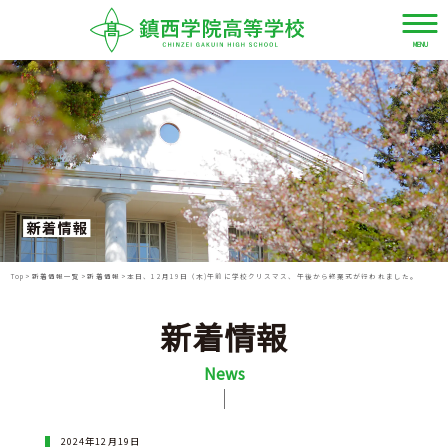
MENU
資
LANGUAGE
デ
料
ジ
JPN
請
タ
求・
ル
お
パ
Top
>
新着情報一覧
>
新着情報
>
本日、12月19日（木)午前に学校クリスマス、午後から終業式が行われました。
ENG
問
ン
い
フ
新着情報
合
レ
CHN
わ
News
ッ
せ
ト
TWN
2024年12月19日