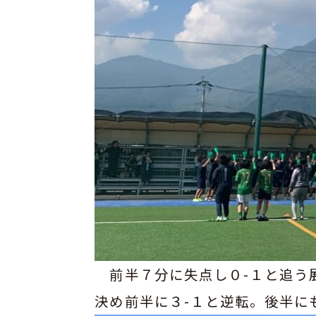
部
活
動
の
活
動
方
針
学
校
自
前半７分に失点し０-１と追う
己
評
決め前半に３-１と逆転。後半に
価
ア