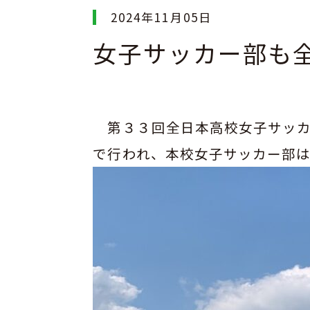
者の
み
み
の先
先
2024年11月05日
みな
な
な
生方
生
さん
さ
さ
女子サッカー部も
方
へ
ん
へ
ん
へ
へ
へ
第３３回全日本高校女子サッカ
新
学
学
学
ク
入
進
Q&A
そ
で行われ、本校女子サッカー部は
着
校
校
科・
ラ
試
路
の
情
案
生
コ
ブ
情
状
他
報
内
活
ー
活
報
況
ス
動
紹
介