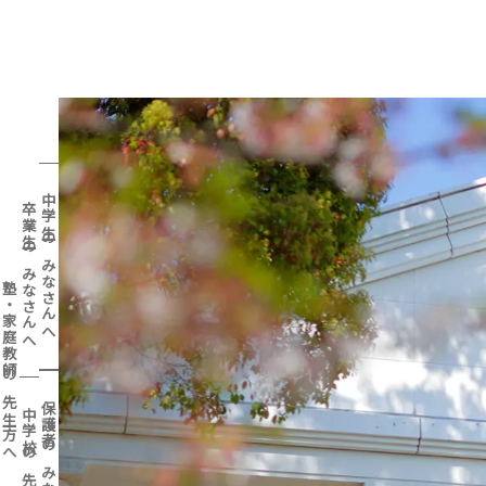
中学生のみなさんへ
卒業生のみなさんへ
資
LANGUAGE
デ
塾・家庭教師の先生方へ
料
ジ
JPN
請
タ
保護者のみなさんへ
中学校の先生方へ
求・
ル