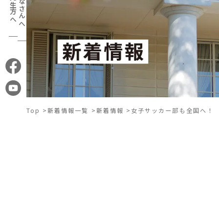
お
パ
ENG
問
ン
い
フ
CHN
合
レ
わ
ッ
Top
>
新着情報一覧
>
新着情報
>
女子サッカー部も全国へ！
せ
TWN
ト
中
卒
VNM
中
在校
学
業
塾・
学
生・
生
生
家庭
校
保護
の
の
教師
の