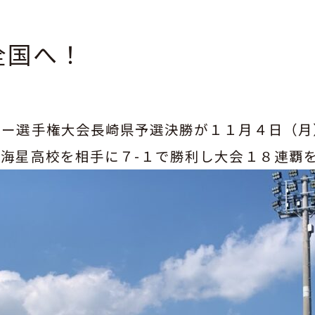
全国へ！
ー選手権大会長崎県予選決勝が１１月４日（月
海星高校を相手に７-１で勝利し大会１８連覇