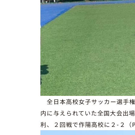
ウ
ン
ロ
ー
ド
ア
ク
セ
ス
サ
イ
ト
全日本高校女子サッカー選手権
マ
内に与えられていた全国大会出
ッ
プ
利、２回戦で作陽高校に２-２（P