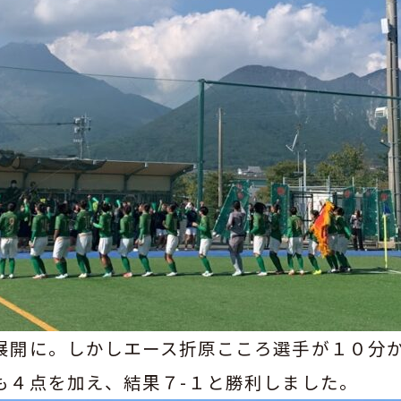
展開に。しかしエース折原こころ選手が１０分
も４点を加え、結果７-１と勝利しました。