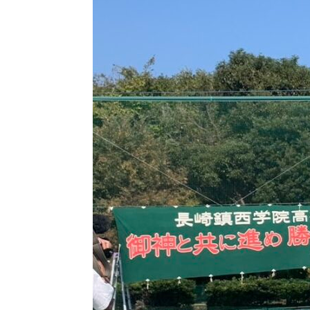
ン
ケ
ー
ト
集
計
い
じ
め
防
止
基
本
方
針
各
種
ダ