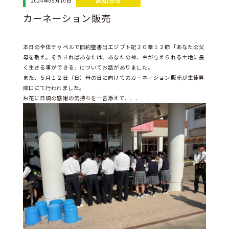
お知らせ
2024年05月10日
中
卒
中
カーネーション販売
学
在校
業
学
塾・
VNM
生
生・
生
校
家庭
の
保護
の
の
教師
み
者の
み
本日の全体チャペルで旧約聖書出エジプト記２０章１２節「あなたの父
先
の先
な
みな
な
母を敬え。そうすればあなたは、あなたの神、主が与えられる土地に長
生
生方
さ
さん
さ
く生きる事ができる」についてお話がありました。
方
へ
ん
ん
へ
へ
また、５月１２日（日）母の日に向けてのカーネーション販売が生徒昇
へ
へ
降口にて行われました。
お花に日頃の感謝の気持ちを一言添えて．．．
新
学
学
学
ク
入
進
Q&A
そ
着
校
校
科・
ラ
試
路
の
情
案
生
コ
ブ
情
状
他
報
内
活
ー
活
報
況
ス
動
紹
介
部
活
動
の