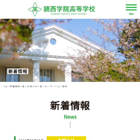
MENU
資
LANGUAGE
デ
料
ジ
JPN
請
タ
求・
ル
お
パ
Top
>
新着情報一覧
>
お知らせ一覧
>
カーネーション販売
ENG
問
ン
い
フ
新着情報
合
レ
CHN
わ
News
ッ
せ
ト
TWN