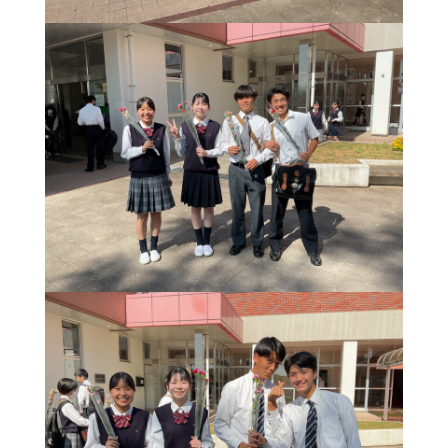
活
動
方
針
学
校
自
己
評
価
ア
ン
ケ
ー
ト
集
計
い
じ
め
防
止
基
本
方
針
各
種
ダ
ウ
ン
ロ