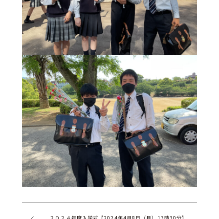
ー
ド
ア
ク
セ
ス
サ
イ
ト
マ
ッ
プ
プ
ラ
イ
バ
シ
ー
ポ
リ
シ
ー
２０２４年度入学式【2024年4月8日（月）13時30分】