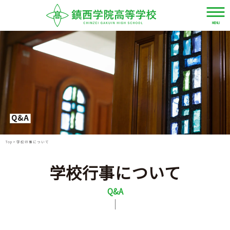
MENU
資
LANGUAGE
デ
料
ジ
JPN
請
タ
求・
ル
お
パ
Top
>
学校行事について
ENG
問
ン
い
フ
学校行事について
合
レ
CHN
わ
Q&A
ッ
せ
ト
TWN