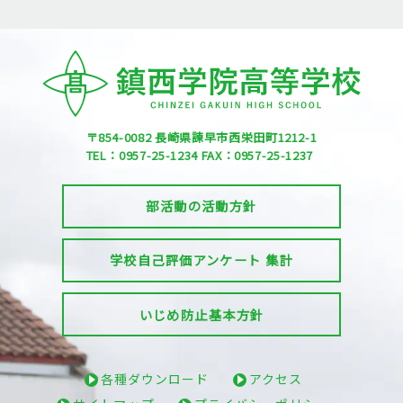
活
動
方
針
学
校
自
己
評
価
ア
ン
〒854-0082
長崎県諫早市西栄田町1212-1
ケ
ー
TEL：0957-25-1234
FAX：0957-25-1237
ト
集
計
部活動の活動方針
い
じ
め
防
止
学校自己評価アンケート 集計
基
本
方
針
いじめ防止基本方針
各
種
ダ
ウ
各種ダウンロード
アクセス
ン
ロ