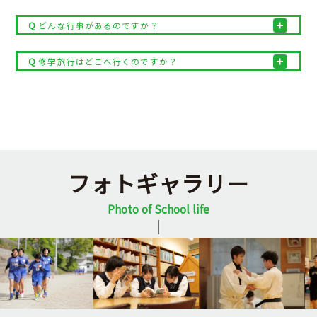
中
卒
中
どんな行事があるのですか？
学
在校
業
学
塾・
VNM
生
生・
生
校
家庭
の
保護
の
の
教師
修学旅行はどこへ行くのですか？
み
者の
み
先
の先
な
みな
な
生
生方
さ
さん
さ
方
へ
ん
ん
へ
へ
へ
へ
新
学
学
学
ク
入
進
Q&A
そ
フォトギャラリー
着
校
校
科・
ラ
試
路
の
情
案
生
コ
ブ
情
状
他
報
内
活
ー
活
報
況
Photo of School life
ス
動
紹
介
部
活
動
の