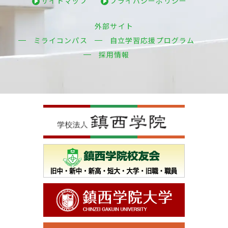
サイトマップ
プライバシーポリシー
ー
ド
外部サイト
ア
ク
ミライコンパス
自立学習応援プログラム
セ
ス
採用情報
サ
イ
ト
マ
ッ
プ
プ
ラ
イ
バ
シ
ー
ポ
リ
シ
ー