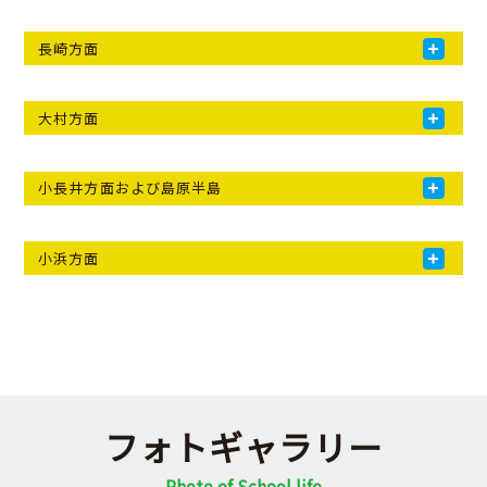
活
動
方
針
長崎方面
学
校
自
大村方面
己
評
価
ア
ン
ケ
ー
小長井方面および島原半島
ト
集
計
小浜方面
い
じ
め
防
止
基
本
方
針
各
種
フォトギャラリー
ダ
ウ
ン
Photo of School life
ロ