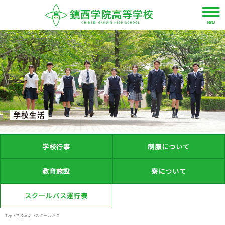
MENU
資
LANGUAGE
デ
料
ジ
JPN
請
タ
求・
ル
お
パ
ENG
問
学校行事
制服について
ン
い
フ
教育施設
寮について
合
レ
CHN
わ
ッ
スクールバス運行表
せ
ト
TWN
Top
>
学校生活
>
スクールバス