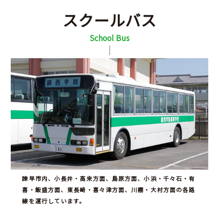
中
卒
中
スクールバス
学
在校
業
学
塾・
VNM
生
生・
生
校
家庭
の
保護
の
School Bus
の
教師
み
者の
み
先
の先
な
みな
な
生
生方
さ
さん
さ
方
へ
ん
ん
へ
へ
へ
へ
新
学
学
学
ク
入
進
Q&A
そ
着
校
校
科・
ラ
試
路
の
情
案
生
コ
ブ
情
状
他
報
内
活
ー
活
報
況
ス
動
紹
介
諫早市内、小長井・高来方面、島原方面、小浜・千々石・有
喜・飯盛方面、東長崎・喜々津方面、川棚・大村方面の各路
線を運行しています。
部
活
動
の