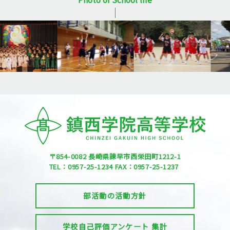
ー
ド
ア
ク
セ
ス
サ
イ
ト
マ
ッ
プ
プ
ラ
イ
バ
シ
ー
〒854-0082
長崎県諫早市西栄田町1212-1
ポ
リ
TEL：0957-25-1234
FAX：0957-25-1237
シ
ー
部活動の活動方針
学校自己評価アンケート 集計