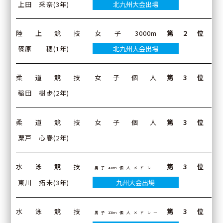
上田 采奈(3年)
北九州大会出場
陸上競技
女子3000m
第2位
篠原 穂(1年)
北九州大会出場
柔道競技
女子個人
第3位
稲田 樹歩(2年)
柔道競技
女子個人
第3位
粟戸 心春(2年)
水泳競技
第3位
男子400m個人メドレー
東川 拓未(3年)
九州大会出場
水泳競技
第3位
男子200m個人メドレー