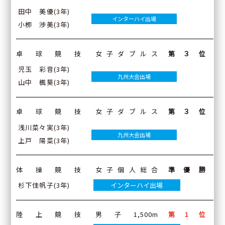
田中 美優(3年)
インターハイ出場
小栁 涉美(3年)
卓球競技
女子ダブルス
第３位
児玉 彩音(3年)
九州大会出場
山中 楓葵(3年)
卓球競技
女子ダブルス
第３位
浅川菜々実(3年)
九州大会出場
上戸 陽菜(3年)
体操競技
女子個人総合
準優勝
杉下佳帆子(3年)
インターハイ出場
陸上競技
男子1,500m
第1位