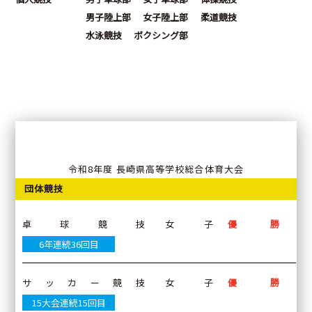
活
動
方
男子陸上部
女子陸上部
柔道競技
針
水泳競技
ボクシング部
学
校
自
己
評
価
ア
ン
ケ
ー
ト
集
計
令和8年度 長崎県高等学校総合体育大会
い
じ
め
団体競技
防
止
基
本
方
卓球競技
女子
優勝
針
6年連続36回目
各
種
サッカー競技
女子
優勝
ダ
ウ
ン
15大会連続15回目
ロ