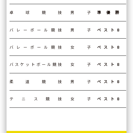
ー
ド
卓球競技
男子
準優勝
ア
ク
セ
ス
バレーボール競技
男子
ベスト8
サ
イ
ト
バレーボール競技
女子
ベスト8
マ
ッ
プ
バスケットボール競技
女子
ベスト8
プ
ラ
イ
バ
柔道競技
男子
ベスト8
シ
ー
ポ
リ
テニス競技
女子
ベスト8
シ
ー