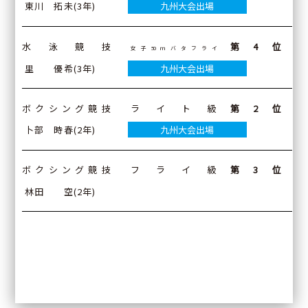
東川 拓未(3年)
九州大会出場
水泳競技
第4位
女子50ｍバタフライ
里 優希(3年)
九州大会出場
ボクシング競技
ライト級
第2位
卜部 時春(2年)
九州大会出場
ボクシング競技
フライ級
第3位
林田 空(2年)