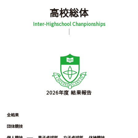
中
卒
中
高校総体
学
在校
業
学
塾・
VNM
生
生・
生
校
家庭
の
保護
の
Inter-Highschool Chanpionships
の
教師
み
者の
み
先
の先
な
みな
な
生
生方
さ
さん
さ
方
へ
ん
ん
へ
へ
へ
へ
新
学
学
学
ク
入
進
Q&A
そ
着
校
校
科・
ラ
試
路
の
情
案
生
コ
ブ
情
状
他
報
内
活
ー
活
報
況
2026年度 結果報告
ス
動
紹
介
全結果
団体競技
部
活
動
の
個人競技
男子卓球部
女子卓球部
体操競技