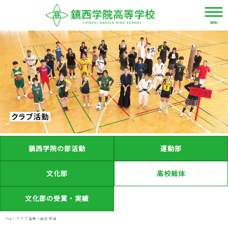
MENU
資
LANGUAGE
デ
料
ジ
JPN
請
タ
求・
ル
お
パ
ENG
問
鎮西学院の部活動
運動部
ン
い
フ
文化部
高校総体
合
レ
CHN
わ
ッ
文化部の受賞・実績
せ
ト
TWN
Top
>
クラブ活動
>
高校総体