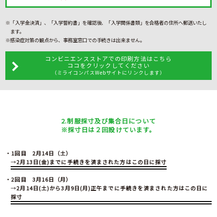
「入学金決済」、「入学誓約書」を確認後、「入学関係書類」を合格者の住所へ郵送いたし
ます。
感染症対策の観点から、事務室窓口での手続きは出来ません。
コンビニエンスストアでの印刷方法はこちら
ココをクリックしてください
（ミライコンパスWebサイトにリンクします）
2.制服採寸及び集合日について
※採寸日は２回設けています。
・1回目 2月14日（土）
→
2月13日(金)までに手続きを済まされた方はこの日に採寸
・2回目 3月16日（月）
→
2月14日(土)から3月9日(月)正午までに手続きを済まされた方はこの日に
採寸