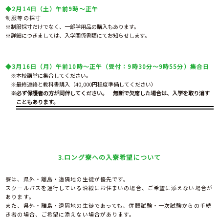
◆2月14日（土）午前9時～正午
制服等の採寸
制服採寸だけでなく、一部学用品の購入もあります。
詳細につきましては、入学関係書類にてお知らせします。
◆3月16日（月）午前10時～正午（受付：9時30分～9時55分）集合日
※本校講堂に集合してください。
※最終連絡と教科書購入（40,000円程度準備してください）
※必ず保護者の方が同伴してください。 無断で欠席した場合は、入学を取り消す
こともあります。
3.ロング寮への入寮希望について
寮は、県外・離島・遠隔地の生徒が優先です。
スクールバスを運行している沿線にお住まいの場合、ご希望に添えない場合が
あります。
また、県外・離島・遠隔地の生徒であっても、併願試験・一次試験からの手続
き者の場合、ご希望に添えない場合があります。