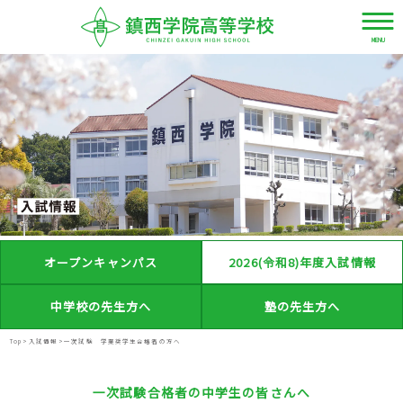
MENU
資
LANGUAGE
デ
料
ジ
JPN
請
タ
求・
ル
お
パ
ENG
問
オープンキャンパス
2026(令和8)年度入試情報
ン
い
フ
中学校の先生方へ
塾の先生方へ
合
レ
CHN
わ
ッ
Top
>
入試情報
>
一次試験 学業奨学生合格者の方へ
せ
ト
TWN
一次試験合格者の中学生の皆さんへ