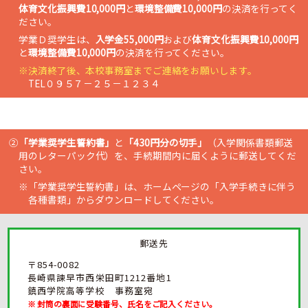
体育文化振興費10,000円
と
環境整備費10,000円
の決済を行ってく
ー
ド
ださい。
ア
学業Ｄ奨学生は、
入学金55,000円
および
体育文化振興費10,000円
ク
と
環境整備費10,000円
の決済を行ってください。
セ
ス
決済終了後、本校事務室までご連絡をお願いします。
TEL０９５７－２５－１２３４
サ
イ
ト
マ
ッ
プ
「学業奨学生誓約書」
と
「430円分の切手」
（入学関係書類郵送
プ
用のレターパック代）を、手続期間内に届くように郵送してくだ
ラ
さい。
イ
バ
「学業奨学生誓約書」は、ホームページの「入学手続きに伴う
シ
各種書類」からダウンロードしてください。
ー
ポ
リ
シ
ー
郵送先
〒854-0082
長崎県諫早市西栄田町1212番地1
鎮西学院高等学校 事務室宛
封筒の裏面に受験番号、氏名をご記入ください。