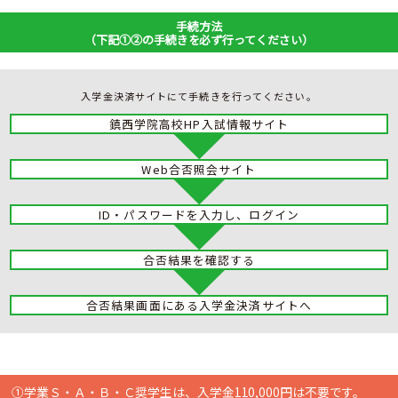
活
動
方
手続方法
針
（下記①②の手続きを必ず行ってください）
学
校
自
入学金決済サイトにて手続きを行ってください。
己
評
価
鎮西学院高校HP入試情報サイト
ア
ン
ケ
ー
ト
集
Web合否照会サイト
計
ID・パスワードを入力し、ログイン
い
じ
め
防
止
合否結果を確認する
基
本
方
針
合否結果画面にある入学金決済サイトへ
各
種
ダ
ウ
ン
学業Ｓ・Ａ・Ｂ・Ｃ奨学生は、入学金110,000円は不要です。
ロ