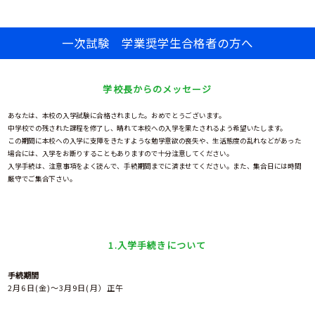
中
卒
中
学
在校
業
学
塾・
VNM
生
生・
生
一次試験 学業奨学生合格者の方へ
校
家庭
の
保護
の
の
教師
み
者の
み
先
の先
な
みな
な
生
生方
学校長からのメッセージ
さ
さん
さ
方
へ
ん
ん
へ
へ
へ
へ
あなたは、本校の入学試験に合格されました。おめでとうございます。
中学校での残された課程を修了し、晴れて本校への入学を果たされるよう希望いたします。
この期間に本校への入学に支障をきたすような勉学意欲の喪失や、生活態度の乱れなどがあった
場合には、入学をお断りすることもありますので十分注意してください。
新
学
学
学
ク
入
進
Q&A
そ
入学手続は、注意事項をよく読んで、手続期間までに済ませてください。また、集合日には時間
着
校
校
科・
ラ
試
路
の
厳守でご集合下さい。
情
案
生
コ
ブ
情
状
他
報
内
活
ー
活
報
況
ス
動
紹
介
1.入学手続きについて
手続期間
2月6日(金)～3月9日(月）正午
部
活
動
の